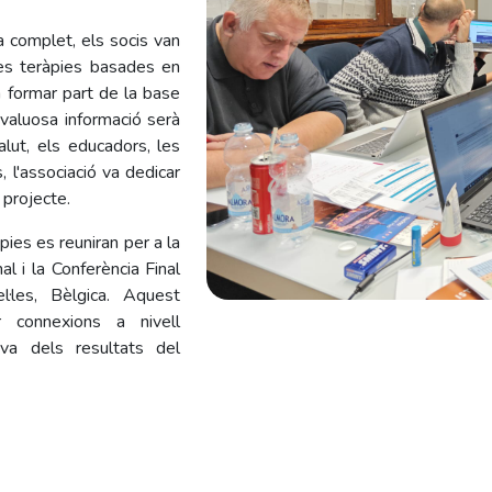
a complet, els socis van
les teràpies basades en
a formar part de la base
valuosa informació serà
alut, els educadors, les
, l'associació va dedicar
 projecte.
pies es reuniran per a la
al i la Conferència Final
l·les, Bèlgica. Aquest
r connexions a nivell
iva dels resultats del