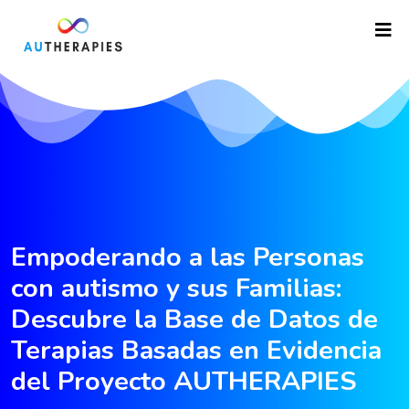
Empoderando a las Personas
con autismo y sus Familias:
Descubre la Base de Datos de
Terapias Basadas en Evidencia
del Proyecto AUTHERAPIES