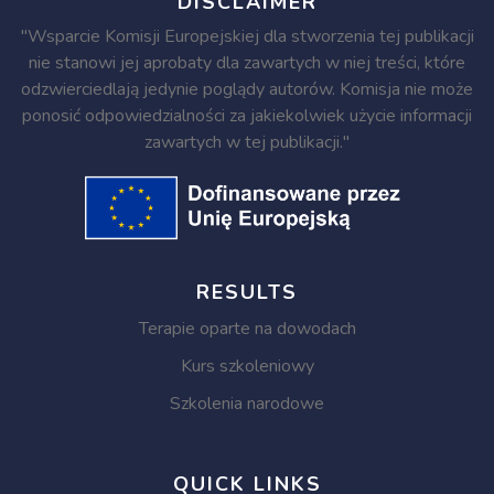
DISCLAIMER
"Wsparcie Komisji Europejskiej dla stworzenia tej publikacji
nie stanowi jej aprobaty dla zawartych w niej treści, które
odzwierciedlają jedynie poglądy autorów. Komisja nie może
ponosić odpowiedzialności za jakiekolwiek użycie informacji
zawartych w tej publikacji."
RESULTS
Terapie oparte na dowodach
Kurs szkoleniowy
Szkolenia narodowe
QUICK LINKS