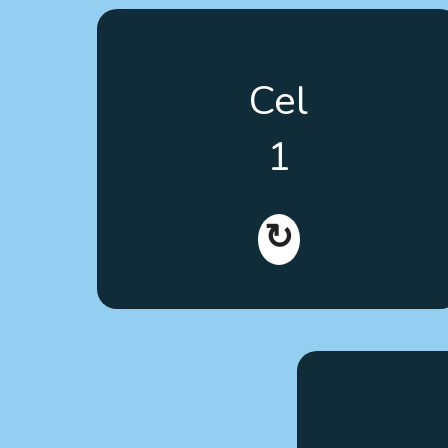
Poprawa kompetencji osób z
Cel
autyzmem, ich rodzin oraz
profesjonalistów, zarówno w trakcie
1
szkolenia, jak i w działaniach
praktycznych oraz podczas wyboru
terapii i interwencji opartych na
↻
dowodach naukowych.
Przyczynienie 
autyzmem 