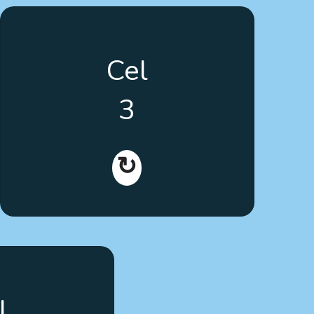
Zwiększenie świadomości istnienia
Cel
narzędzi szkoleniowych, kształtowanie
krytycznego myślenia na poziomie
3
europejskim oraz promowanie
korzystania z terapii dla osób z
autyzmem.
↻
enia w proces
l
ji opartych na