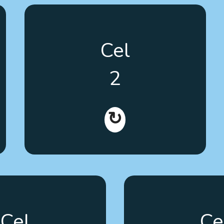
Opracowanie narzędzi szkoleniowych
Cel
odpowiadających na potrzeby
użytkownika.
2
↻
się do włączania osób z
Promowanie włącz
Cel
Ce
w uczestnictwo w
podejmowania decyz