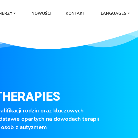
NERZY
NOWOŚCI
KONTAKT
LANGUAGES
THERAPIES
ifikacji rodzin oraz kluczowych
dstawie opartych na dowodach terapii
 osób z autyzmem