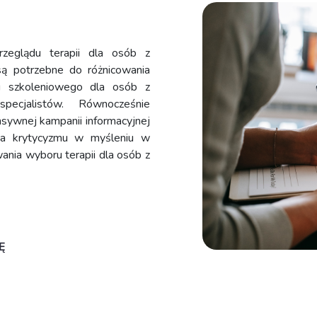
eglądu terapii dla osób z
są potrzebne do różnicowania
su szkoleniowego dla osób z
ecjalistów. Równocześnie
ywnej kampanii informacyjnej
nia krytycyzmu w myśleniu w
nia wyboru terapii dla osób z
Ę