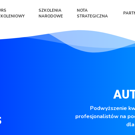
URS
SZKOLENIA
NOTA
PART
ZKOLENIOWY
NARODOWE
STRATEGICZNA
AU
Podwyższenie kwal
profesjonalistów na po
dla