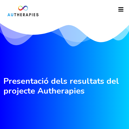
Presentació dels resultats del
projecte Autherapies