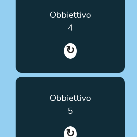
Contribuire all’inclusione e alla partecipazione delle
Obbiettivo
persone con autismo nella presa di decisioni
riguardo al loro processo terapeutico.
4
↻
Promuovere l’inclusione della presa di decisioni
Obbiettivo
basata su evidenze scientifiche nelle terapie
all’interno dei programmi di formazione del
5
personale educativo e sanitario in tutta Europa.
↻