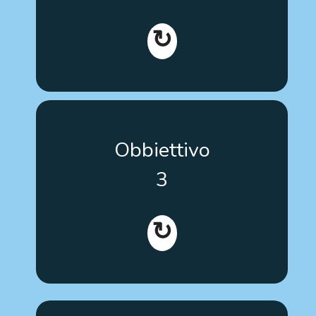
↻
Aumentare la consapevolezza dell’esistenza di
Obbiettivo
strumenti formativi e sviluppare il pensiero critico a
livello europeo per promuovere l’uso delle terapie
3
per l’autismo.
↻