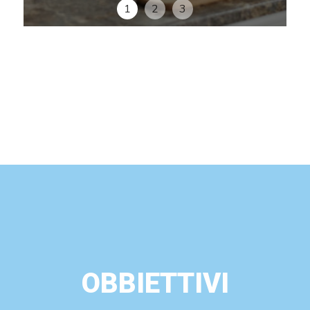
1
2
3
OBBIETTIVI