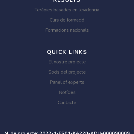
Teràpies basades en l’evidència
Curs de formació
Formacions nacionals
QUICK LINKS
El nostre projecte
Socis del projecte
Panel of experts
Notícies
Contacte
N. de projecte: 2022-1-ES01-KA220-ADU-000090009