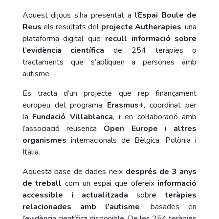
Aquest dijous s’ha presentat a l’
Espai Boule de
Reus
els resultats del
projecte Autherapies
, una
plataforma digital que
recull informació sobre
l’evidència científica
de 254 teràpies o
tractaments que s’apliquen a persones amb
autisme.
Es tracta d’un projecte que rep finançament
europeu del programa
Erasmus+
, coordinat per
la
Fundació Villablanca
, i en col·laboració amb
l’associació reusenca
Open Europe i altres
organismes
internacionals de Bèlgica, Polònia i
Itàlia.
Aquesta base de dades neix
després de 3 anys
de treball
com un espai que ofereix
informació
accessible i actualitzada
sobr
e teràpies
relacionades amb l’autisme
, basades en
l’evidència científica disponible. De les 254 teràpies