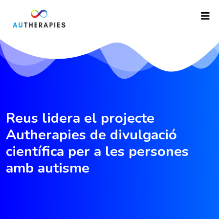
Reus lidera el projecte
Autherapies de divulgació
científica per a les persones
amb autisme