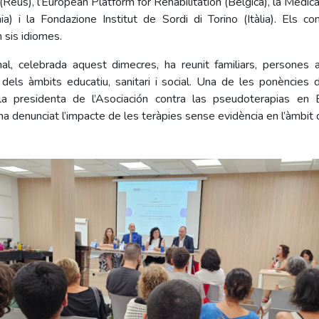
eus), l’European Platform for Rehabilitation (Bèlgica), la Medica
nia) i la Fondazione Institut de Sordi di Torino (Itàlia). Els co
 sis idiomes.
nal, celebrada aquest dimecres, ha reunit familiars, persones
 dels àmbits educatiu, sanitari i social. Una de les ponències
la presidenta de l’Asociación contra las pseudoterapias en 
 denunciat l’impacte de les teràpies sense evidència en l’àmbit d