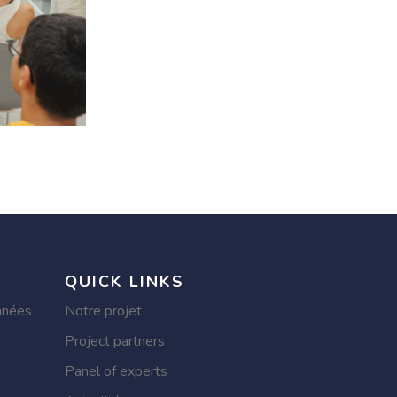
QUICK LINKS
nnées
Notre projet
Project partners
Panel of experts