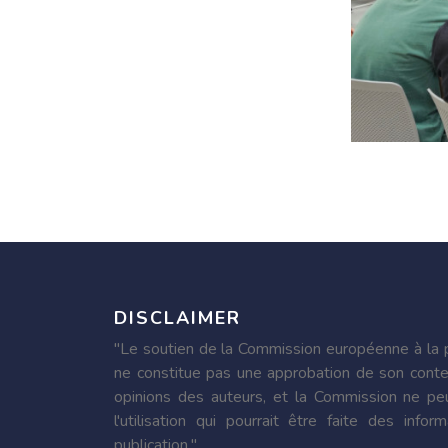
DISCLAIMER
"Le soutien de la Commission européenne à la p
ne constitue pas une approbation de son conte
opinions des auteurs, et la Commission ne pe
l'utilisation qui pourrait être faite des inf
publication."