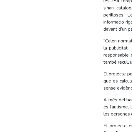
les 254 teràpi
s’han catalo
perilloses. L
informació ri
davant d’un p
“Calen normat
la publicitat 
responsable d
també recull u
El projecte po
que es calcul
sense evidènci
A més del ba
és l’autisme, 
les persones
El projecte e