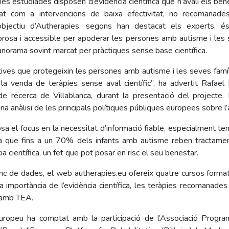
es estudiades disposen d’evidència científica que n’avali els bene
gat com a intervencions de baixa efectivitat, no recomanades
’objectiu d’Autherapies, segons han destacat els experts, é
gorosa i accessible per apoderar les persones amb autisme i les 
anorama sovint marcat per pràctiques sense base científica.
ives que protegeixin les persones amb autisme i les seves famí
i la venda de teràpies sense aval científic”, ha advertit Rafael
e recerca de Villablanca, durant la presentació del projecte. L
na anàlisi de les principals polítiques públiques europees sobre l
sa el focus en la necessitat d’informació fiable, especialment t
a que fins a un 70% dels infants amb autisme reben tractamen
a científica, un fet que pot posar en risc el seu benestar.
nc de dades, el web
autherapies.eu
ofereix quatre cursos forma
la importància de l’evidència científica, les teràpies recomanades
 amb TEA.
uropeu ha comptat amb la participació de l’Associació Progr