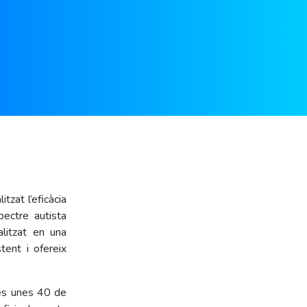
tzat l’eficàcia
ectre autista
alitzat en una
tent i ofereix
més unes 40 de