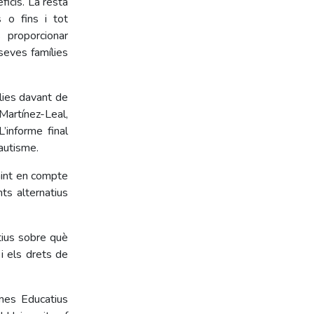
ficis. La resta
 o fins i tot
s proporcionar
seves famílies
lies davant de
 Martínez-Leal,
’informe final
’autisme.
enint en compte
ts alternatius
tius sobre què
 i els drets de
ames Educatius