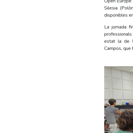
Open Europe (R
Silesia (Polò
disponibles en
La jornada fi
professionals
estat la de 
Campos, que ha