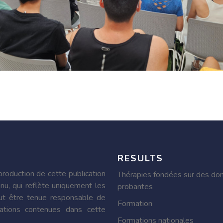
RESULTS
roduction de cette publication
Thérapies fondées sur des do
nu, qui reflète uniquement les
probantes
ut être tenue responsable de
Formation
ormations contenues dans cette
Formations nationales