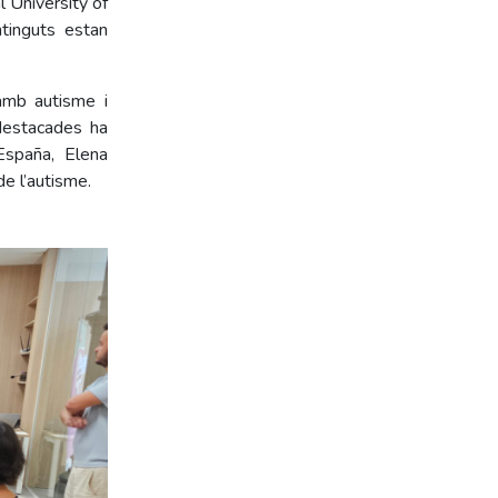
l University of
ntinguts estan
 amb autisme i
 destacades ha
España, Elena
e l’autisme.