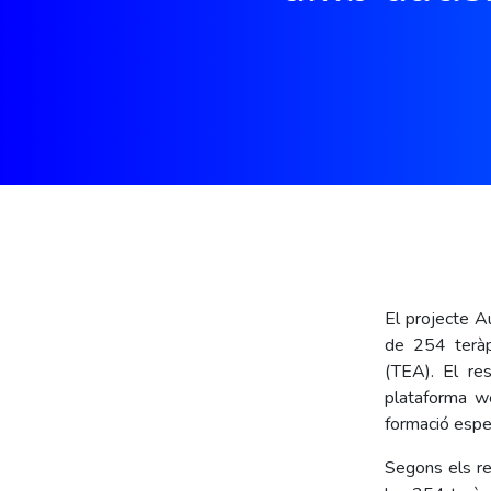
El projecte A
de 254 teràp
(TEA). El res
plataforma we
formació espec
Segons els re