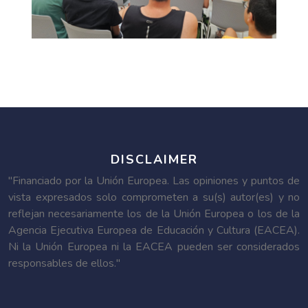
DISCLAIMER
"Financiado por la Unión Europea. Las opiniones y puntos de
vista expresados solo comprometen a su(s) autor(es) y no
reflejan necesariamente los de la Unión Europea o los de la
Agencia Ejecutiva Europea de Educación y Cultura (EACEA).
Ni la Unión Europea ni la EACEA pueden ser considerados
responsables de ellos."