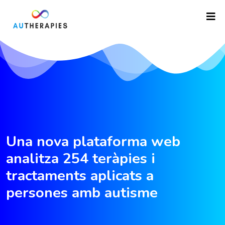
Una nova plataforma web
analitza 254 teràpies i
tractaments aplicats a
persones amb autisme