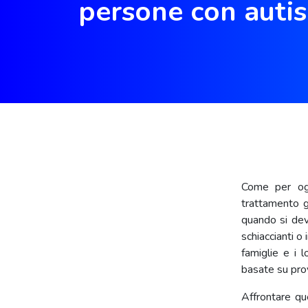
persone con auti
Come per ogni
trattamento g
quando si dev
schiaccianti o
famiglie e i l
basate su prov
Affrontare qu