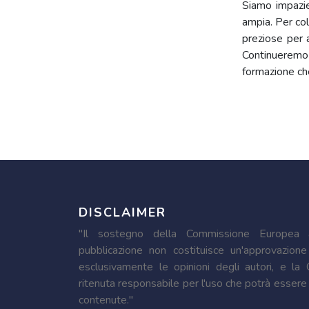
Siamo impazien
ampia. Per col
preziose per a
Continueremo 
formazione ch
DISCLAIMER
"Il sostegno della Commissione Europea a
pubblicazione non costituisce un'approvazione
esclusivamente le opinioni degli autori, e l
ritenuta responsabile per l'uso che potrà essere 
contenute."