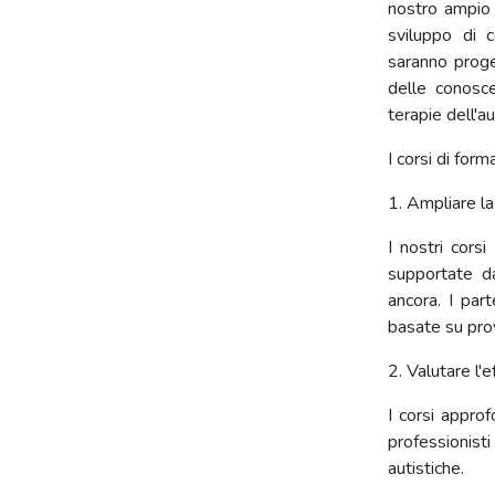
nostro ampio 
sviluppo di 
saranno proget
delle conosc
terapie dell'a
I corsi di for
1. Ampliare la
I nostri corsi
supportate da
ancora. I par
basate su prov
2. Valutare l'e
I corsi approf
professionist
autistiche.