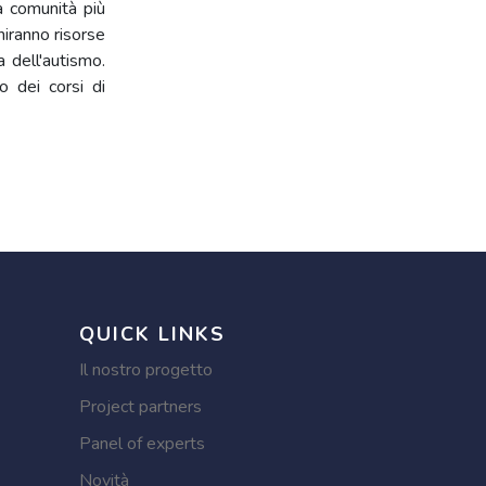
la comunità più
niranno risorse
a dell'autismo.
o dei corsi di
QUICK LINKS
Il nostro progetto
Project partners
Panel of experts
Novità