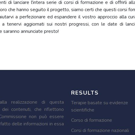
ti di lanciare l'intera serie di corsi di formazione e di offrirli al
oro che hanno seguito il progetto, siamo certi che questi corsi for
iutarvi a perfezionare ed espandere il vostro approccio alla cur
a tenervi aggiornati sui nostri progressi, con le date di lanci
e saranno annunciate presto!
RESULTS
lla realizzazione di questa
Terapie basate su evidenze
 dei contenuti, che riflettono
scientifiche
a Commissione non può essere
Corso di formazione
fatto delle informazioni in essa
Corsi di formazione nazionali