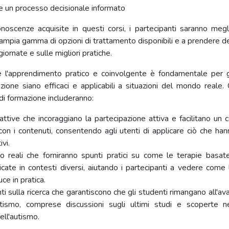
 un processo decisionale informato
onoscenze acquisite in questi corsi, i partecipanti saranno megl
l'ampia gamma di opzioni di trattamento disponibili e a prendere d
iornate e sulle migliori pratiche.
l'apprendimento pratico e coinvolgente è fondamentale per g
azione siano efficaci e applicabili a situazioni del mondo reale.
 di formazione includeranno:
rattive che incoraggiano la partecipazione attiva e facilitano un
con i contenuti, consentendo agli utenti di applicare ciò che han
ivi.
io reali che forniranno spunti pratici su come le terapie basate
cate in contesti diversi, aiutando i partecipanti a vedere come
uce in pratica.
 sulla ricerca che garantiscono che gli studenti rimangano all'av
autismo, comprese discussioni sugli ultimi studi e scoperte
ell'autismo.