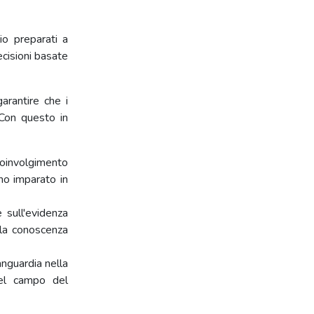
io preparati a
ecisioni basate
arantire che i
 Con questo in
 coinvolgimento
no imparato in
 sull'evidenza
 la conoscenza
anguardia nella
 nel campo del