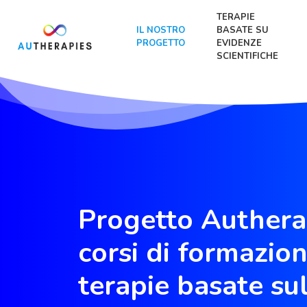
TERAPIE
IL NOSTRO
BASATE SU
PROGETTO
EVIDENZE
SCIENTIFICHE
Progetto Authera
corsi di formazi
terapie basate sul