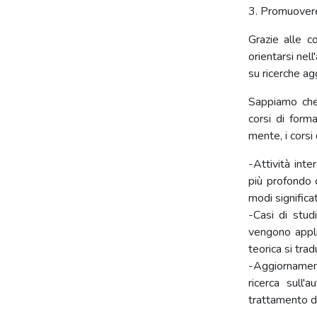
3. Promuovere
Grazie alle c
orientarsi nel
su ricerche agg
Sappiamo che 
corsi di form
mente, i corsi
-Attività inte
più profondo 
modi significat
-Casi di stud
vengono appli
teorica si trad
-Aggiornamenti
ricerca sull'
trattamento d