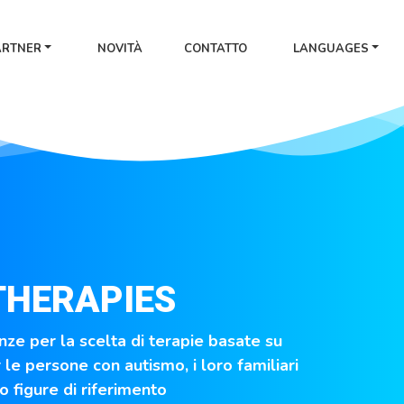
ARTNER
NOVITÀ
CONTATTO
LANGUAGES
THERAPIES
ze per la scelta di terapie basate su
 le persone con autismo, i loro familiari
ro figure di riferimento